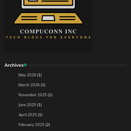
Archives
May 2026
(1)
March 2026
(1)
November 2025
(1)
June 2025
(1)
April 2025
(1)
February 2025
(2)