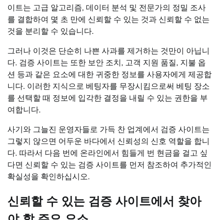
이트는 고급 알고리즘, 데이터 분석 및 전문가의 정밀 조사
를 결합하여 몇 초 만에 신뢰할 수 있는 것과 신뢰할 수 없는
것을 분리할 수 있습니다.
그러나 이것은 단순히 나쁜 사과를 제거하는 것만이 아닙니
다. 검증 사이트는 또한 보안 조치, 고객 지원 품질, 지불 옵
션 등과 같은 요소에 대한 귀중한 정보를 사용자에게 제공합
니다. 이러한 지식으로 베팅자를 무장시킴으로써 베팅 장소
를 선택할 때 정보에 입각한 결정을 내릴 수 있는 권한을 부
여합니다.
사기와 그늘진 운영자들로 가득 찬 업계에서 검증 사이트는
그렇지 않으면 어두운 바다에서 신뢰성의 신호 역할을 합니
다. 따라서 다음 번에 온라인에서 힘들게 번 현금을 걸고 싶
다면 신뢰할 수 있는 검증 사이트를 먼저 참조하여 추가적인
확실성을 확인하십시오.
신뢰할 수 있는 검증 사이트에서 찾아
야 할 주요 요소