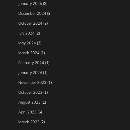
January 2025
(3)
December 2024
(2)
October 2024
(3)
July 2024
(2)
May 2024
(2)
March 2024
(1)
February 2024
(1)
January 2024
(1)
November 2023
(1)
October 2023
(1)
August 2023
(1)
April 2023
(6)
March 2023
(2)