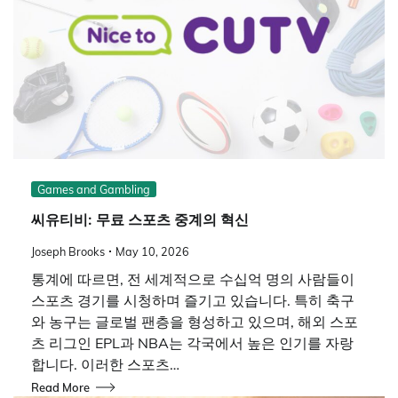
Games and Gambling
씨유티비: 무료 스포츠 중계의 혁신
Joseph Brooks
May 10, 2026
통계에 따르면, 전 세계적으로 수십억 명의 사람들이
스포츠 경기를 시청하며 즐기고 있습니다. 특히 축구
와 농구는 글로벌 팬층을 형성하고 있으며, 해외 스포
츠 리그인 EPL과 NBA는 각국에서 높은 인기를 자랑
합니다. 이러한 스포츠…
Read More