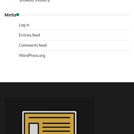
Meta
Log in
Entries feed
Comments feed
WordPress.org