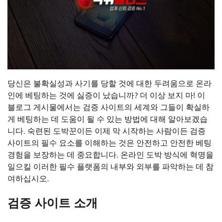
당신은 불확실성과 사기를 당할 것에 대한 두려움으로 온라
인에 베팅하는 것에 싫증이 났습니까? 더 이상 보지 마! 이
블로그 게시물에서는 검증 사이트의 세계와 그들이 확실하
게 베팅하는 데 도움이 될 수 있는 방법에 대해 알아보겠습
니다. 숙련된 도박꾼이든 이제 막 시작하는 사람이든 검증
사이트의 필수 요소를 이해하는 것은 안전하고 안전한 베팅
경험을 보장하는 데 중요합니다. 온라인 도박 방식에 혁명을
일으킬 이러한 필수 플랫폼의 내부와 외부를 파악하는 데 참
여하십시오.
검증 사이트 소개