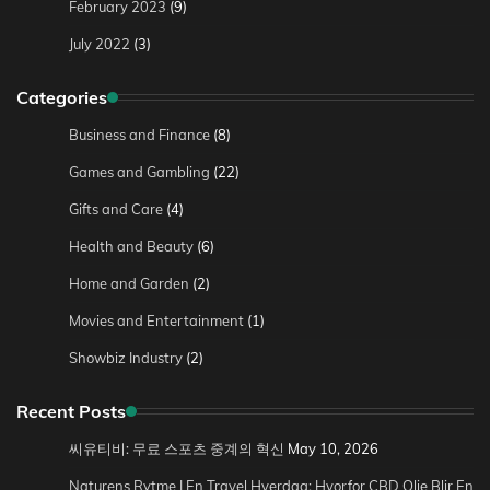
February 2023
(9)
July 2022
(3)
Categories
Business and Finance
(8)
Games and Gambling
(22)
Gifts and Care
(4)
Health and Beauty
(6)
Home and Garden
(2)
Movies and Entertainment
(1)
Showbiz Industry
(2)
Recent Posts
씨유티비: 무료 스포츠 중계의 혁신
May 10, 2026
Naturens Rytme I En Travel Hverdag: Hvorfor CBD Olje Blir En