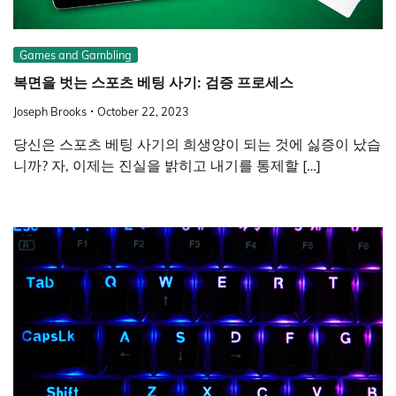
Games and Gambling
복면을 벗는 스포츠 베팅 사기: 검증 프로세스
Joseph Brooks
October 22, 2023
당신은 스포츠 베팅 사기의 희생양이 되는 것에 싫증이 났습
니까? 자, 이제는 진실을 밝히고 내기를 통제할 […]