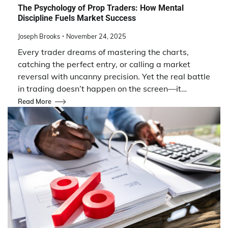
The Psychology of Prop Traders: How Mental
Discipline Fuels Market Success
Joseph Brooks
November 24, 2025
Every trader dreams of mastering the charts,
catching the perfect entry, or calling a market
reversal with uncanny precision. Yet the real battle
in trading doesn’t happen on the screen—it…
Read More