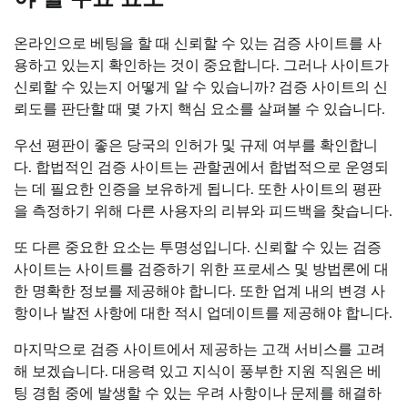
온라인으로 베팅을 할 때 신뢰할 수 있는 검증 사이트를 사
용하고 있는지 확인하는 것이 중요합니다. 그러나 사이트가
신뢰할 수 있는지 어떻게 알 수 있습니까? 검증 사이트의 신
뢰도를 판단할 때 몇 가지 핵심 요소를 살펴볼 수 있습니다.
우선 평판이 좋은 당국의 인허가 및 규제 여부를 확인합니
다. 합법적인 검증 사이트는 관할권에서 합법적으로 운영되
는 데 필요한 인증을 보유하게 됩니다. 또한 사이트의 평판
을 측정하기 위해 다른 사용자의 리뷰와 피드백을 찾습니다.
또 다른 중요한 요소는 투명성입니다. 신뢰할 수 있는 검증
사이트는 사이트를 검증하기 위한 프로세스 및 방법론에 대
한 명확한 정보를 제공해야 합니다. 또한 업계 내의 변경 사
항이나 발전 사항에 대한 적시 업데이트를 제공해야 합니다.
마지막으로 검증 사이트에서 제공하는 고객 서비스를 고려
해 보겠습니다. 대응력 있고 지식이 풍부한 지원 직원은 베
팅 경험 중에 발생할 수 있는 우려 사항이나 문제를 해결하