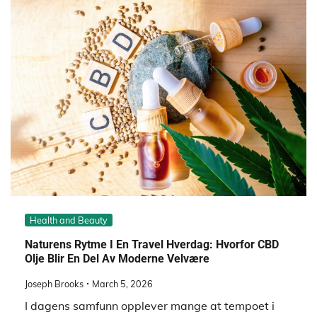
Health and Beauty
Naturens Rytme I En Travel Hverdag: Hvorfor CBD
Olje Blir En Del Av Moderne Velvære
Joseph Brooks
March 5, 2026
I dagens samfunn opplever mange at tempoet i