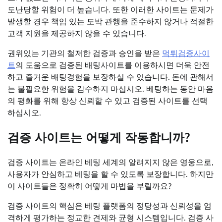
도난당할 위험이 더 높습니다. 또한 이러한 사이트는 문제가
발생할 경우 책임 있는 도박 관행을 준수하지 않거나 적절한
고객 지원을 제공하지 않을 수 있습니다.
권위있는 기관의 철저한 검증과 승인을 받은
먹튀검증사이
트
의 도움으로 검증된 배팅사이트를 이용하시면 더욱 안전
하고 즐거운 배팅경험을 보장하실 수 있습니다. 돈에 관해서
는 불필요한 위험을 감수하지 마십시오. 베팅하는 동안 마음
의 평화를 위해 항상 신뢰할 수 있고 검증된 사이트를 선택
하십시오.
검증 사이트는 어떻게 작동합니까?
검증 사이트는 온라인 베팅 세계의 알려지지 않은 영웅으로,
사용자가 안심하고 베팅을 할 수 있도록 보장합니다. 하지만
이 사이트들은 정확히 어떻게 마법을 부릴까요?
검증 사이트의 핵심은 베팅 플랫폼의 정당성과 신뢰성을 엄
격하게 평가하는 정교한 견제와 균형 시스템입니다. 검증 사