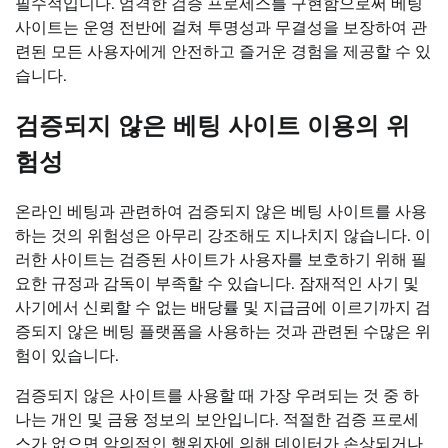
필수적입니다. 엄격한 검증 프로세스를 구현함으로써 베팅
사이트는 운영 전반에 걸쳐 투명성과 무결성을 보장하여 관
련된 모든 사용자에게 안전하고 즐거운 경험을 제공할 수 있
습니다.
검증되지 않은 베팅 사이트 이용의 위
험성
온라인 베팅과 관련하여 검증되지 않은 베팅 사이트를 사용
하는 것의 위험성은 아무리 강조해도 지나치지 않습니다. 이
러한 사이트는 검증된 사이트가 사용자를 보호하기 위해 필
요한 규정과 감독이 부족할 수 있습니다. 잠재적인 사기 및
사기에서 신뢰할 수 없는 배당률 및 지급금에 이르기까지 검
증되지 않은 베팅 플랫폼을 사용하는 것과 관련된 수많은 위
험이 있습니다.
검증되지 않은 사이트를 사용할 때 가장 우려되는 것 중 하
나는 개인 및 금융 정보의 보안입니다. 적절한 검증 프로세
스가 없으면 악의적인 행위자에 의해 데이터가 손상되거나