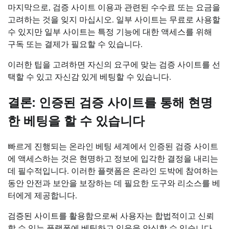
마지막으로, 검증 사이트 이용과 관련된 수수료 또는 요금을
고려하는 것을 잊지 마십시오. 일부 사이트는 무료로 사용할
수 있지만 일부 사이트는 특정 기능에 대한 액세스를 위해
구독 또는 결제가 필요할 수 있습니다.
이러한 팁을 고려하면 자신의 요구에 맞는 검증 사이트를 선
택할 수 있고 자신감 있게 베팅할 수 있습니다.
결론: 인증된 검증 사이트를 통해 현명
한 베팅을 할 수 있습니다
빠르게 진행되는 온라인 베팅 세계에서 인증된 검증 사이트
에 액세스하는 것은 현명하고 정보에 입각한 결정을 내리는
데 필수적입니다. 이러한 플랫폼은 온라인 도박에 참여하는
동안 안전과 보안을 보장하는 데 필요한 도구와 리소스를 베
터에게 제공합니다.
검증된 사이트를 활용함으로써 사용자는 합법적이고 신뢰
할 수 있는 플랫폼에 베팅하고 있음을 안심할 수 있습니다.