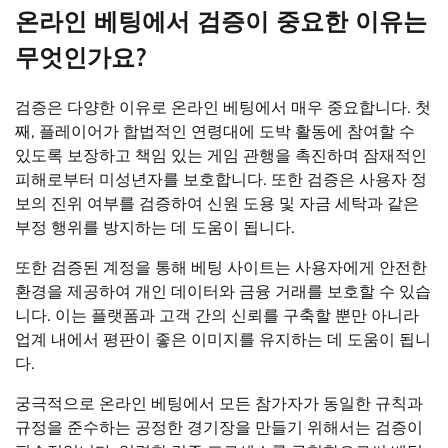
온라인 베팅에서 검증이 중요한 이유는
무엇인가요?
검증은 다양한 이유로 온라인 베팅에서 매우 중요합니다. 첫
째, 플레이어가 합법적인 연령대에 도박 활동에 참여할 수
있도록 보장하고 책임 있는 게임 관행을 촉진하며 잠재적인
피해로부터 미성년자를 보호합니다. 또한 검증은 사용자 정
보의 진위 여부를 검증하여 신원 도용 및 자금 세탁과 같은
부정 행위를 방지하는 데 도움이 됩니다.
또한 검증된 계정을 통해 베팅 사이트는 사용자에게 안전한
환경을 제공하여 개인 데이터와 금융 거래를 보호할 수 있습
니다. 이는 플랫폼과 고객 간의 신뢰를 구축할 뿐만 아니라
업계 내에서 평판이 좋은 이미지를 유지하는 데 도움이 됩니
다.
궁극적으로 온라인 베팅에서 모든 참가자가 동일한 규칙과
규정을 준수하는 공정한 경기장을 만들기 위해서는 검증이