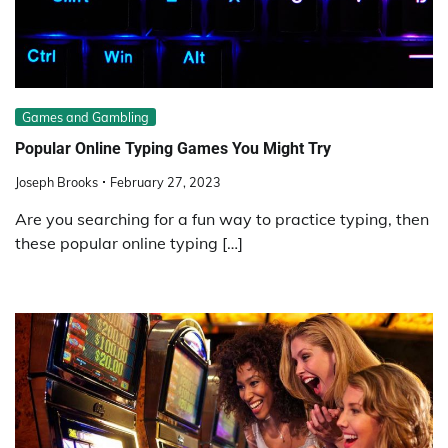
Games and Gambling
Popular Online Typing Games You Might Try
Joseph Brooks
February 27, 2023
Are you searching for a fun way to practice typing, then
these popular online typing […]