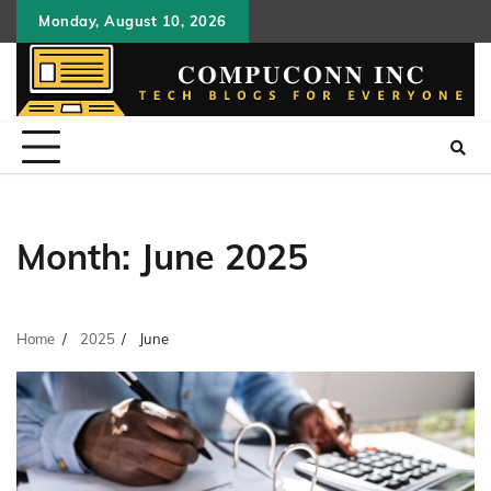
Skip
Monday, August 10, 2026
to
content
Month:
June 2025
Home
2025
June