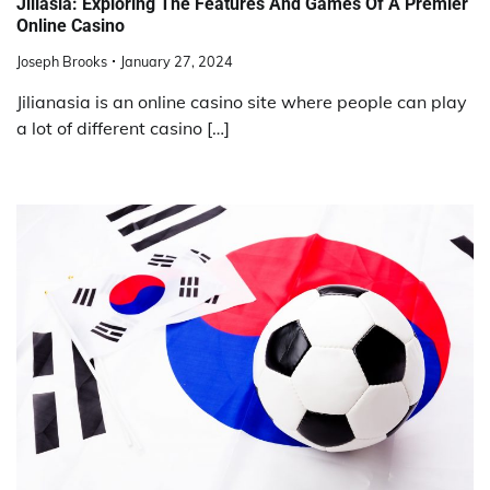
Jiliasia: Exploring The Features And Games Of A Premier
Online Casino
Joseph Brooks
January 27, 2024
Jilianasia is an online casino site where people can play
a lot of different casino […]