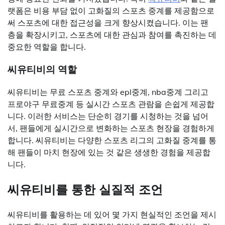
랫폼은 비용 부담 없이 고화질의 스포츠 중계를 제공함으로
써 스포츠에 대한 접근성을 크게 향상시켰습니다. 이는 팬
층을 확장시키고, 스포츠에 대한 관심과 참여를 촉진하는 데
중요한 역할을 합니다.
씨유티비의 역할
씨유티비는 무료 스포츠 중계와 epl중계, nba중계 그리고
프로야구 무료중계 등 실시간 스포츠 관람을 손쉽게 제공합
니다. 이러한 서비스는 단순히 경기를 시청하는 것을 넘어
서, 팬들에게 실시간으로 변화하는 스포츠 현장을 경험하게
합니다. 씨유티비는 다양한 스포츠 리그의 고화질 중계를 통
해 팬들이 마치 현장에 있는 것 같은 생생한 경험을 제공합
니다.
씨유티비를 통한 실질적 조언
씨유티비를 활용하는 데 있어 몇 가지 현실적인 조언을 제시