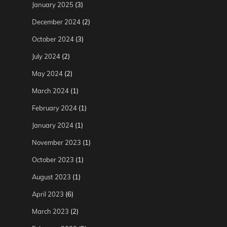
January 2025
(3)
December 2024
(2)
October 2024
(3)
July 2024
(2)
May 2024
(2)
March 2024
(1)
February 2024
(1)
January 2024
(1)
November 2023
(1)
October 2023
(1)
August 2023
(1)
April 2023
(6)
March 2023
(2)