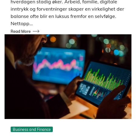
hverdagen stadig øker. Arbeid, familie, digitale
inntrykk og forventninger skaper en virkelighet der
balanse ofte blir en luksus fremfor en selvfølge.
Nettopp…
Read More
Business and Finance