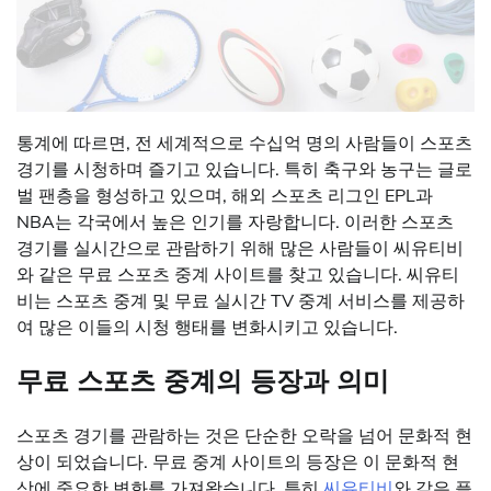
통계에 따르면, 전 세계적으로 수십억 명의 사람들이 스포츠
경기를 시청하며 즐기고 있습니다. 특히 축구와 농구는 글로
벌 팬층을 형성하고 있으며, 해외 스포츠 리그인 EPL과
NBA는 각국에서 높은 인기를 자랑합니다. 이러한 스포츠
경기를 실시간으로 관람하기 위해 많은 사람들이 씨유티비
와 같은 무료 스포츠 중계 사이트를 찾고 있습니다. 씨유티
비는 스포츠 중계 및 무료 실시간 TV 중계 서비스를 제공하
여 많은 이들의 시청 행태를 변화시키고 있습니다.
무료 스포츠 중계의 등장과 의미
스포츠 경기를 관람하는 것은 단순한 오락을 넘어 문화적 현
상이 되었습니다. 무료 중계 사이트의 등장은 이 문화적 현
상에 중요한 변화를 가져왔습니다. 특히
씨유티비
와 같은 플