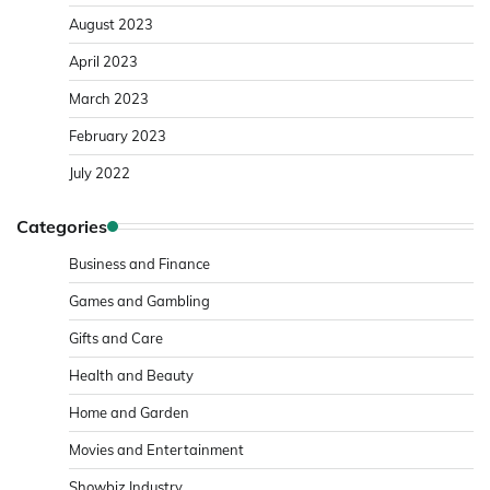
August 2023
April 2023
March 2023
February 2023
July 2022
Categories
Business and Finance
Games and Gambling
Gifts and Care
Health and Beauty
Home and Garden
Movies and Entertainment
Showbiz Industry