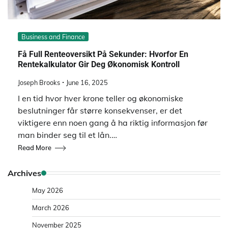
Business and Finance
Få Full Renteoversikt På Sekunder: Hvorfor En
Rentekalkulator Gir Deg Økonomisk Kontroll
Joseph Brooks
June 16, 2025
I en tid hvor hver krone teller og økonomiske
beslutninger får større konsekvenser, er det
viktigere enn noen gang å ha riktig informasjon før
man binder seg til et lån.…
Read More
Archives
May 2026
March 2026
November 2025