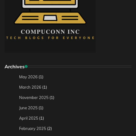
Archives
May 2026
(1)
March 2026
(1)
November 2025
(1)
June 2025
(1)
April 2025
(1)
February 2025
(2)